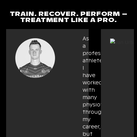
TRAIN. RECOVER. PERFORM –
TREATMENT LIKE A PRO.
As
a
professional
athlete,
I
have
worked
with
many
physiotherapists
throughout
my
career,
but