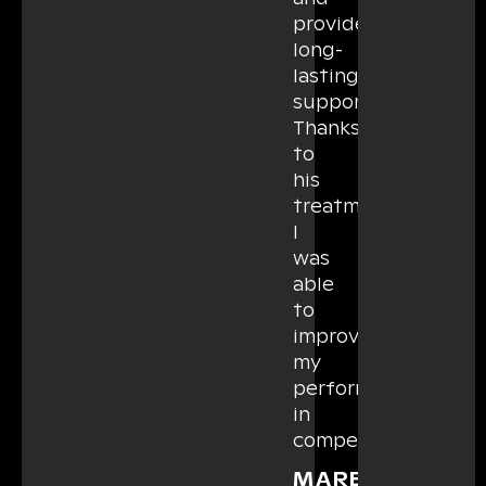
provided
long-
lasting
support.
Thanks
to
his
treatment,
I
was
able
to
improve
my
performance
in
competitions
MAREK