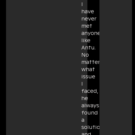
I
have
never
met
anyone
like
Antu.
No
matter
what
issue
I
faced,
he
always
found
a
solution
and